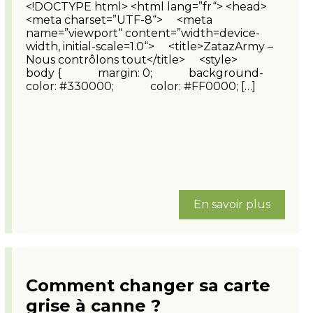
<!DOCTYPE html> <html lang=”fr“> <head>
<meta charset=”UTF-8“> <meta
name=”viewport“ content=”width=device-
width, initial-scale=1.0“> <title>ZatazArmy –
Nous contrôlons tout</title> <style>
body { margin: 0; background-
color: #330000; color: #FF0000; […]
En savoir plus
Comment changer sa carte
grise à canne ?